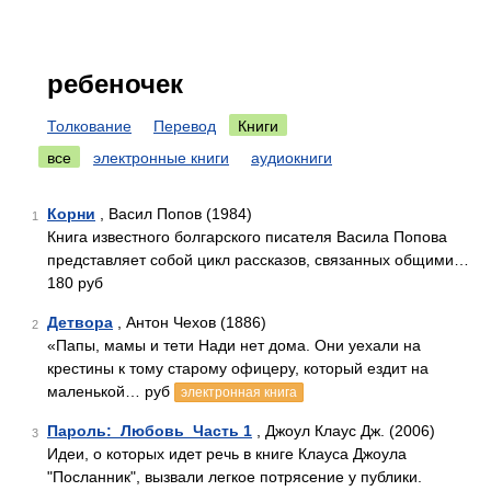
ребеночек
Толкование
Перевод
Книги
все
электронные книги
аудиокниги
Корни
, Васил Попов (1984)
1
Книга известного болгарского писателя Васила Попова
представляет собой цикл рассказов, связанных общими…
180 руб
Детвора
, Антон Чехов (1886)
2
«Папы, мамы и тети Нади нет дома. Они уехали на
крестины к тому старому офицеру, который ездит на
маленькой… руб
электронная книга
Пароль:_Любовь_Часть 1
, Джоул Клаус Дж. (2006)
3
Идеи, о которых идет речь в книге Клауса Джоула
"Посланник", вызвали легкое потрясение у публики.