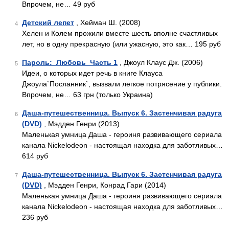
Впрочем, не… 49 руб
Детский лепет
, Хейман Ш. (2008)
4
Хелен и Колем прожили вместе шесть вполне счастливых
лет, но в одну прекрасную (или ужасную, это как… 195 руб
Пароль:_Любовь_Часть 1
, Джоул Клаус Дж. (2006)
5
Идеи, о которых идет речь в книге Клауса
Джоула`Посланник`, вызвали легкое потрясение у публики.
Впрочем, не… 63 грн (только Украина)
Даша-путешественница. Выпуск 6. Застенчивая радуга
6
(DVD)
, Мэдден Генри (2013)
Маленькая умница Даша - героиня развивающего сериала
канала Nickelodeon - настоящая находка для заботливых…
614 руб
Даша-путешественница. Выпуск 6. Застенчивая радуга
7
(DVD)
, Мэдден Генри, Конрад Гари (2014)
Маленькая умница Даша - героиня развивающего сериала
канала Nickelodeon - настоящая находка для заботливых…
236 руб